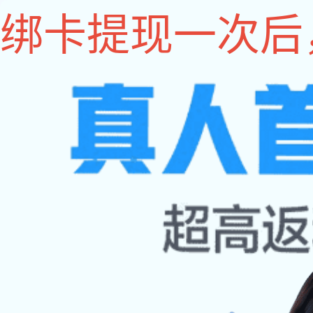
6t体育
6t体育:欢迎进入6T体育(6T SPORTS)·集团股份公司 官网！
企业分站
|