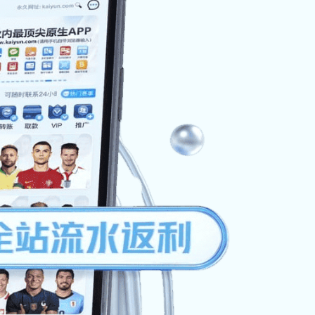
发布时间：2026-04-24 点击次数：21
电子散热件中的应用如何这一问题，需要从材料导热性
构中得到广泛应用。铝合金具有较好的导
发布时间：2026-04-24 点击次数：16
。围绕镁合金压铸件强度与重量表现如何平衡这一问
维度优化，可以在减轻重量的同时维持结构
发布时间：2026-03-12 点击次数：46
部件、电子设备结构件、机械设备组件等领域。产品质