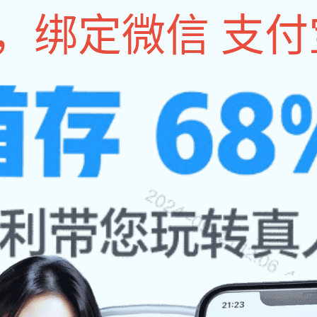
网站地图
|
RSS
|
XML
6t体育:网站6t
6t体育:镁合金
6t
体育
压铸
HOME
PRODUCTS
光学仪器配件
公
汽车产品压铸件
行
铝合金压铸配件
镁合金压铸件
医疗器械压铸件
工业航天压铸件
两轮电动车