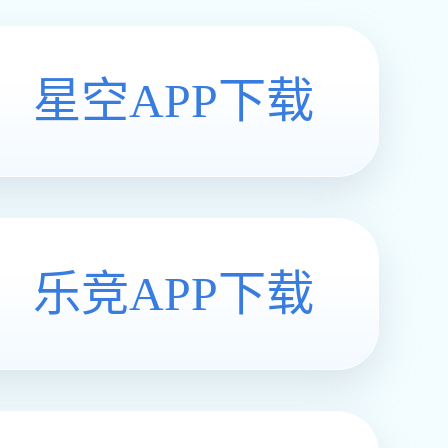
发布时间：2026-01-30 点击次数：42
户在选型过程中常关注铝合金压铸与高压铸造设备的匹
要由注射系统、锁模系统和温控系统组成
发布时间：2026-01-30 点击次数：57
行业的关注。用户在选择镁合金压铸方案时，常关注两
模角度来看，镁合金熔点较低、流动性好
8
9
10
下一页
尾页