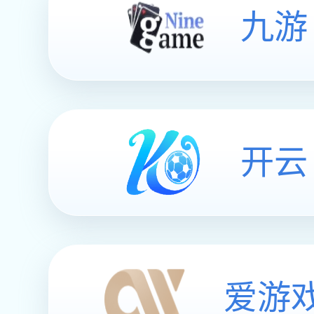
公司服务热线：0769-82739763
邮箱：daierlin@homay-gd.com
网站：ljt42.com
地址：广东省东莞市常平镇常横路
140号1栋
首 页
产品展示
6t体育 资讯
客户见证
关于6t体育
联系6t体育
分享更多：