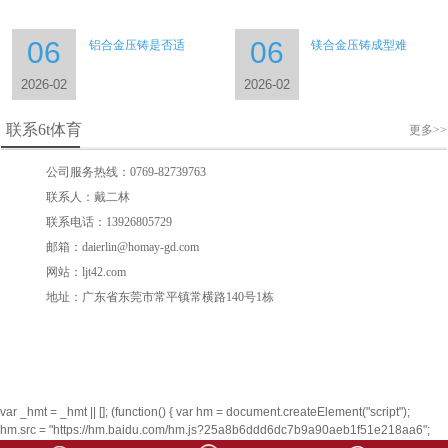
06
06
铝合金压铸是否适
镁合金压铸成型难
2026-02
2026-02
联系6t体育
更多>>
公司服务热线：0769-82739763
联系人：戴二林
联系电话：13926805729
邮箱：daierlin@homay-gd.com
网站：ljt42.com
地址：广东省东莞市常平镇常横路140号1栋
var _hmt = _hmt || []; (function() { var hm = document.createElement("script");
hm.src = "https://hm.baidu.com/hm.js?25a8b6ddd6dc7b9a90aeb1f51e218aa6";