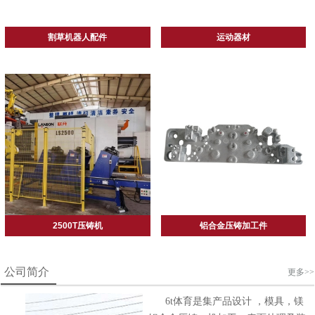
割草机器人配件
运动器材
2500T压铸机
铝合金压铸加工件
公司简介
更多>>
6t体育是集产品设计 ，模具，镁