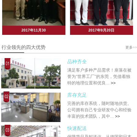
2017年11月30
2017年9月20日
行业领先的四大优势
更多>>
品种齐全
满足客户多种产品需求！座落在被
誉为“世界工厂”的东莞，凭借着独
特的地理位置和优良...
>>
库存充足
完善的库存系统，随时随地供货。
公司拥有自己专业研发中心和经验
丰富的技术团队，其中...
>>
快速配送
保障货品及时送达。从德国和日本