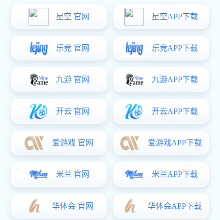
6t体育:
6t体育:
6t体育:
电话
地图
留言