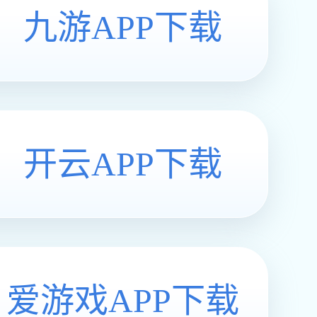
铝合金压铸件尺寸精度持续提升。部分产品
够提高产品稳定性，同时满足工业制造对