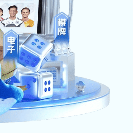
备结构件、汽车
6t体育:
发动机
零部件、机械
尺寸要求。铝合金压铸厂会采用数控加工
准。