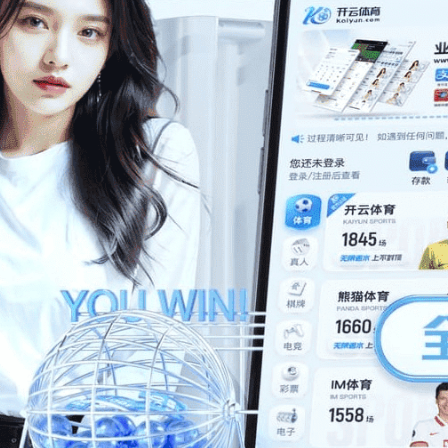
6t体育:机器人、
运动器材配件
6t体育 分类
铝合金压铸件需要做后加
6t
发布日期：
2026-03-12
作者：
点击：
20
铝合金压铸
属于金属成型工艺中应用范围较广的一种技术。
铝合
生产效率高等特点。汽车零部件、电子产品外壳、机械结构件生
件在压铸成型后是否需要进行后加工，需要根据产品结构、精度
铝合金压铸件在压铸模具中已经完成大部分结构成型。部分结构
、压铸工艺稳定情况下，铝合金压铸件外形尺寸能够满足基本使