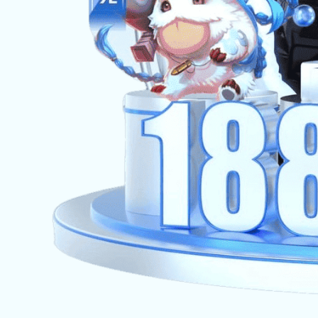
加工
部件
设备
6t体育: 割草机器人配件
6t体育: 割草机器人配件