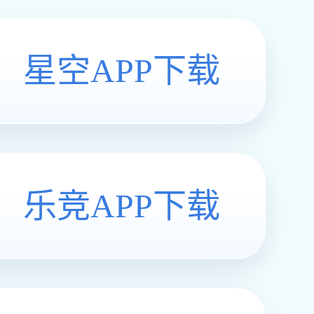
金压铸件在压铸后表面存在分型线、浇口痕
、抛丸、阳氧化、电泳涂层等表面处理工
。
段受到脱模角度、模具结构限制，部分深孔
产品结构完整。
压铸成型工序完成基本结构，机械加工完成
品需求。汽车制造行业、电子产品制造行