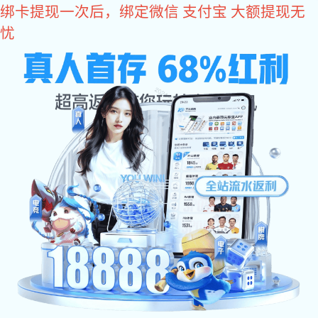
6t体育
6T体育(6T SPORTS)·集团股份公司
6t体育
关于6t体育
产品中心
案例展示
6t体育资讯
联系6t体育
分类列表
割草机器人配件