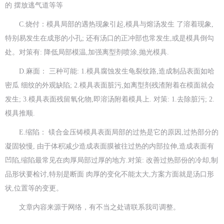
的 摆放逃气道等等
C.烧付：模具局部的遇热现象引起,模具与熔汤发生 了溶着现象,
特别易发生在成形的小孔; 还有汤口的正冲部也常发生,或是模具倒勾
处。对策有: 降低局部模温,加强离型剂喷涂,抛光模具.
D.麻面： 三种可能: 1.模具腐蚀发生龟裂纹路,造成制品表面如哈
密瓜 细纹的外观缺陷; 2.模具表面脏污,如离型剂残渣附着在模面就会
发生; 3.模具表面残留氧化物,即溶汤附着模具上. 对策: 1.去除脏污; 2.
模具推顺.
E
.缩陷：
镁合金压铸
模具表面局部的过热是它的原因,过热部分的
凝固较慢, 由于体积减少造成表面膜被往过热的内部拉伸,造成表面有
凹陷,缩陷最常见在肉厚局部
过厚的地方.对策: 改善过热部份的冷却,制
品形状要检讨,特别是断面 肉厚的变化不能太大,方案方面就是汤口形
状,位置等的变更。
文章内容来源于网络，有不当之处请联系我司调整。