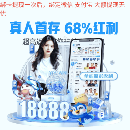
6t体育
6T体育(6T SPORTS)·集团股份公司
6t体育
关于6t体育
产品中心
案例展示
6t体育资讯
联系6t体育
分类列表
镁合金压铸常见缺陷及对策
镁合金压铸
常见缺陷及对策
一、
镁合金压铸的
内部缺陷
(1)内巢孔： 内巢孔的深浅，大或小，在外观多半是看不出的，厚
肉的部份最容易发生，巢孔是因为厚肉部的溶汤足憋在里面的空气而
造成。对策方法如铸汤温度下力增加，汤口(厚度,配置)的变更，逃气
的变更，部份冷厚肉部的逃肉，制品设计的形状变更等等；
(2)充填不足： 充填不良 已凝固的状态下，模腔有些死角部份尚