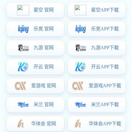
未灌饱熔汤，此称 之为充填不足，最常见的是又长又细的形状，或如
半岛型的死角 最易发生，其对策案是加大汤口汤道的容量，汤流动方
向的检讨, 汤口位置变更，还有汤口离充填最远处的距离太长时，则充
填速度(射速)若不足，则极易发生此现象。
(3)硬点：内部加工(如攻牙)发生刀具易断，则有可能内部有硬
点，一般可能由于偏析现象或原料中含有杂质造成。