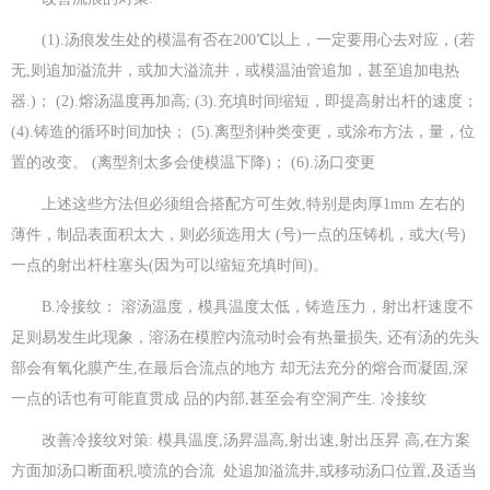
(1).汤痕发生处的模温有否在200℃以上，一定要用心去对应，(若
无,则追加溢流井，或加大溢流井，或模温油管追加，甚至追加电热
器.)； (2).熔汤温度再加高; (3).充填时间缩短，即提高射出杆的速度；
(4).铸造的循环时间加快； (5).离型剂种类变更，或涂布方法，量，位
置的改变。 (离型剂太多会使模温下降)； (6).汤口变更
上述这些方法但必须组合搭配方可生效,特别是肉厚1mm 左右的
薄件，制品表面积太大，则必须选用大 (号)一点的压铸机，或大(号)
一点的射出杆柱塞头(因为可以缩短充填时间)。
B.冷接纹： 溶汤温度，模具温度太低，铸造压力，射出杆速度不
足则易发生此现象，溶汤在模腔内流动时会有热量损失, 还有汤的先头
部会有氧化膜产生,在最后合流点的地方 却无法充分的熔合而凝固,深
一点的话也有可能直贯成 品的内部,甚至会有空洞产生. 冷接纹
改善冷接纹对策: 模具温度,汤昇温高,射出速,射出压昇 高,在方案
方面加汤口断面积,喷流的合流 处追加溢流井,或移动汤口位置,及适当