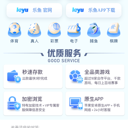
二、
镁合金压铸的
外部缺陷
A.汤痕： 模具温度太低，溶汤温度偏低时，或充填时间过长，有
时离型剂的涂布量太多，往往都会产生汤痕，铸件表面有浅浅细纹发
生，原因是射出时，初流入的熔汤在接触到模具表面造成冷却而凝
固，在充填完之前，后续熔汤所带来的热量无法把先前所凝固部份再
溶解而引起，或者,汤在流动的途中即已经引起凝固现象，汤痕的深度
很浅的话，对于机械的强度是不至于发生问题，但是若制品要再经过
电镀或涂装的话，会引发表面抛光工时太多，甚至烤漆后表面起泡等
等 问题,是不可不防的。
改善流痕的对策: