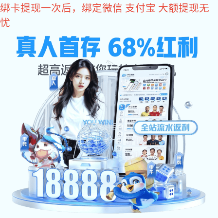
6t体育
6T体育(6T SPORTS)·集团股份公司
6t体育
关于6t体育
产品中心
案例展示
6t体育资讯
联系6t体育
分类列表
压铸厂家浅析镁合金压铸正向着哪方面发展
压铸厂家
浅析
镁合金压铸
正向着哪方面发展
镁合金压铸与其他金属压铸一样，在液态镁合金的高速湍流分散
状态下填充压铸腔，使腔内的气体不能消除，形成高压微孔或 溶解在
合金中。 这些空隙在高温下会破裂或膨胀，导致铸件变形或膨胀。镁
合金压铸与其他金属压铸一样，在液态镁合金高速湍流弥散状态下充
满压铸腔，使腔内气体无法消除，形成高压微孔或溶解在合金中。这
些空隙可能在高温下破裂或膨胀，导致铸件变形或膨胀。
真空压铸是在
镁合金
压铸过程中抽出型腔内的气体，以减少或消