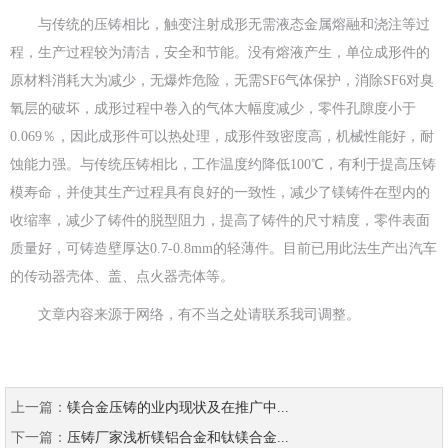
与传统的压铸相比，触变注射成形无需液态金属熔融和浇注等过
程，生产过程较为清洁，安全和节能。没有熔液产生，单位成形件的
原材料消耗大为减少，无爆炸危险，无需SF6气体保护，消除SF6对臭
氧层的破坏，成形过程中卷入的气体大幅度减少，零件孔隙度小于
0.069％，因此成形件可以热处理，成形件致密度高，机械性能好，耐
蚀能力强。与传统压铸相比，工作温度约降低100℃，有利于提高压铸
模寿命，并使其生产过程具有良好的一致性，减少了镁铸件在型内的
收缩率，减少了铸件的脱型阻力，提高了铸件的尺寸精度，零件表面
质量好，可铸造壁厚达0.7-0.8mm的轻薄件。目前已用此法生产出汽车
的传动器壳体、盖、点火器壳体等。
文章内容来源于网络，有不当之处请联系我司调整。
上一篇：
镁合金压铸的业内现状及在推广中...
下一篇：
压铸厂家浅析镁铝合金和钛镁合金...