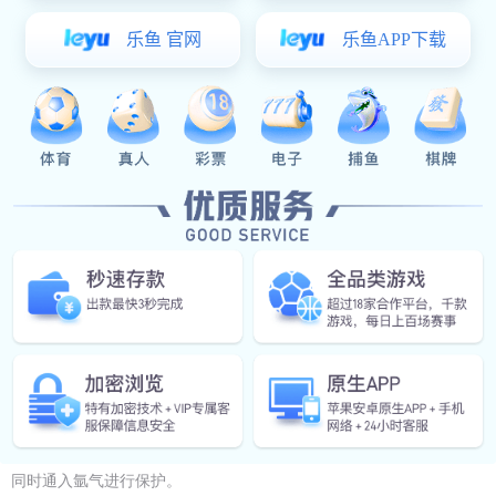
半固态触变压铸技术：触变注射成型的工艺过程接近于注塑成
型，其装备原理如图1所示。首先将镁合金锭加工切制成细颗粒状，将
此镁合金颗粒装入料斗中，强制输送到粒筒中，粒筒中旋转的螺杆驱
使镁合金颗粒向模具方向运动，当其到达粒筒的加热部位时，合金颗
粒呈部分熔融状态，在螺旋体的剪切作用下，具有枝晶组织的合金料
形成了具有触变结构的半固态合金，当其累积到一定体积时，被高速
(5.5m／s)注射到抽成真空的预热型腔中成形。半固态合金在外力作用
下可以象热塑性塑料一样流动成形，但触变注射成形的温度，压力以
及螺杆旋转速度远远高于注塑设备的。成形的加热系统采用了电阻和
感应加热的复合工艺，将合金加热至582±2℃，固相体积分数达60％，
同时通入氩气进行保护。