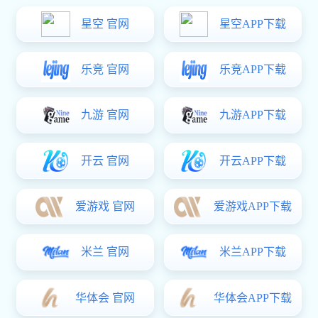
除在压铸件内的气孔和溶解气体，提高压铸件的力学性能和表面质
量。真空
压铸镁合金
件的最小壁厚为1．5-2．0mm，真空度小于或等
于80kPa，冲头速度最大达10m／s，铸件强度可提高10％以上，韧性
提高20-50％，目前已成功地用真空压铸法生产出镁合金汽车轮毂和方
向盘等一批主要汽车零件。